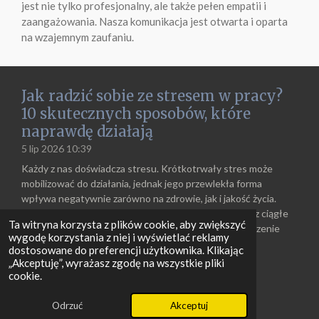
jest nie tylko profesjonalny, ale także pełen empatii i
zaangażowania. Nasza komunikacja jest otwarta i oparta
na wzajemnym zaufaniu.
Jak radzić sobie ze stresem w pracy?
10 skutecznych sposobów, które
naprawdę działają
5 lip 2026
10:39
Każdy z nas doświadcza stresu. Krótkotrwały stres może
mobilizować do działania, jednak jego przewlekła forma
wpływa negatywnie zarówno na zdrowie, jak i jakość życia.
Presja czasu, nadmiar obowiązków, trudne relacje oraz ciągłe
Ta witryna korzysta z plików cookie, aby zwiększyć
zmiany powodują, że coraz więcej osób odczuwa zmęczenie
wygodę korzystania z niej i wyświetlać reklamy
psychiczne i fizyczne.
dostosowane do preferencji użytkownika. Klikając
„Akceptuję”, wyrażasz zgodę na wszystkie pliki
Dowiedz się więcej »
cookie.
© 2026 Synergia rozwoju
Obsługiwana przez
Webador
Odrzuć
Akceptuj