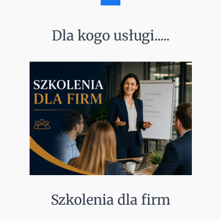
a
c
e
Dla kogo usługi.....
b
o
o
k
Szkolenia dla firm